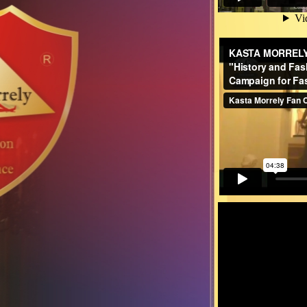
Senso tv | Colectia de haute-couture K
F
KASTA MORRELY TOP MODELS "Histor
from
Kasta 